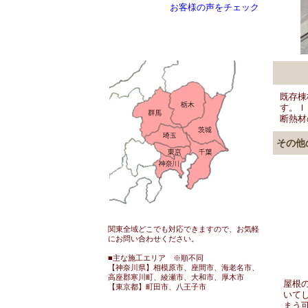
お客様の声をチェック
対応エリア
既存棟
す。Ｉ
断熱材
その他
関東全域どこでも対応できますので、お気軽
にお問い合わせください。
■主な施工エリア ※順不同
【神奈川県】相模原市、座間市、海老名市、
高座郡寒川町、綾瀬市、大和市、厚木市
屋根
【東京都】町田市、八王子市
いて
まう