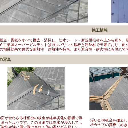
施工情報
板金・貫板をすべて撤去・清掃し、防水シート・新規屋根材を上から葺き、
Ｇ工業製スーパーガルテクトはガルバリウム鋼板と断熱材で出来ており、耐
の相乗効果で優秀な断熱性・遮熱性を持ち、また遮音性・耐火性にも優れて
の写真
の面が合わさる棟部分の板金が経年劣化の影響で浮
浮いた棟板金を撤去し
しまったようです。このままでは雨水が浸入してし
板金の下の貫板（ぬき
可能性や強い風で飛ばされて他の家などを壊してし