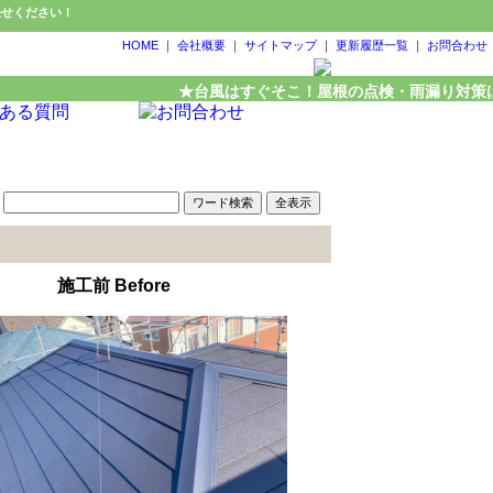
任せください！
HOME
｜
会社概要
｜
サイトマップ
｜
更新履歴一覧
｜
お問合わせ
★台風はすぐそこ！屋根の点検・雨漏り対策は光進創建に
施工前 Before